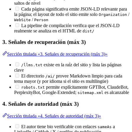
saltos de nivel
Cada página significativa emite JSON-LD relevante para
la página; el layout de todo el sitio emite solo
/
Organization
/
WebSite
Person
La pipeline de compilación verifica que el JSON-LD
realmente se analiza en el HTML de
dist/
3. Señales de recuperación (máx 3)
Sección titulada «3. Señales de recuperación (máx 3)»
existe en la raíz del sitio y lista las páginas
/llms.txt
clave
El directorio
provee Markdown limpio para cada
/ai/
tema mayor (y por idioma si el sitio es multilingüe)
permite explícitamente GPTBot, ClaudeBot,
robots.txt
PerplexityBot, Google-Extended;
es alcanzable
sitemap.xml
4. Señales de autoridad (máx 3)
Sección titulada «4. Señales de autoridad (máx 3)»
El autor tiene bio verificable con enlaces
a
sameAs
LinkedIn / GitHub / X / perfiles de publicación