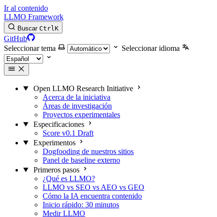
Ir al contenido
LLMO Framework
Buscar
Ctrl
K
GitHub
Seleccionar tema
Seleccionar idioma
Open LLMO Research Initiative
Acerca de la iniciativa
Áreas de investigación
Proyectos experimentales
Especificaciones
Score v0.1 Draft
Experimentos
Dogfooding de nuestros sitios
Panel de baseline externo
Primeros pasos
¿Qué es LLMO?
LLMO vs SEO vs AEO vs GEO
Cómo la IA encuentra contenido
Inicio rápido: 30 minutos
Medir LLMO