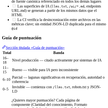
de fuente canónica referenciado en todos los demás lugares
Las superficies de IA (
,
, endpoints
llms.txt
/ai/*.md
URL.md) se generan a partir de los mismos datos que el
HTML
La CI verifica la desincronización entre archivos en las
métricas clave; sin entidad JSON-LD duplicada para el mismo
@id
Guía de puntuación
Sección titulada «Guía de puntuación»
Total
Banda
16–
Nivel producción — citado activamente por sistemas de IA
18
11–
Bueno — visible para IA pero inconsistente
15
Parcial — lagunas significativas en recuperación, autoridad o
6–10
coherencia
Invisible — comienza con
, robots.txt y JSON-
/llms.txt
0–5
LD
¿Quieres mayor puntuación? Cada página de
componente (Claridad del conocimiento, Formato