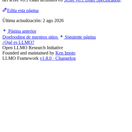
Edita esta página
Última actualización:
2 ago 2026
Página anterior
Dogfooding de nuestros sitios
Siguiente página
¿Qué es LLMO?
Open LLMO Research Initiative
Founded and maintained by
Ken Imoto
LLMO Framework
v1.8.0 · Changelog