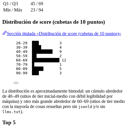
Q1 / Q3
45 / 69
Mín / Máx
23 / 94
Distribución de score (cubetas de 10 puntos)
Sección titulada «Distribución de score (cubetas de 10 puntos)»
20-29  ███         3
30-39  ████        4
40-49  █████████   9
50-59  ██          2
60-69  ████████████ 12
70-79  █           1
80-89  █████       5
90-99  ███         3
La distribución es aproximadamente bimodal: un cúmulo alrededor
de 40–49 (sitios de tier inicial-medio con débil legibilidad por
máquina) y otro más grande alrededor de 60–69 (sitios de tier medio
con la mayoría de cosas resueltas pero sin
y/o sin
jsonld
).
llms.txt
Top 5