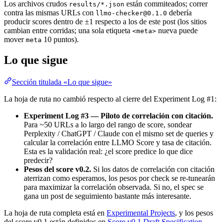
Los archivos crudos
están commiteados; correr
results/*.json
contra las mismas URLs con
debería
llmo-checker@0.1.0
producir scores dentro de ±1 respecto a los de este post (los sitios
cambian entre corridas; una sola etiqueta
nueva puede
<meta>
mover
10 puntos).
meta
Lo que sigue
Sección titulada «Lo que sigue»
La hoja de ruta no cambió respecto al cierre del Experiment Log #1:
Experiment Log #3 — Piloto de correlación con citación.
Para ~50 URLs a lo largo del rango de score, sondear
Perplexity / ChatGPT / Claude con el mismo set de queries y
calcular la correlación entre LLMO Score y tasa de citación.
Esta es la validación real: ¿el score predice lo que dice
predecir?
Pesos del score v0.2.
Si los datos de correlación con citación
aterrizan como esperamos, los pesos por check se re-tunearán
para maximizar la correlación observada. Si no, el spec se
gana un post de seguimiento bastante más interesante.
La hoja de ruta completa está en
Experimental Projects
, y los pesos
del score v0.1 están definidos en
Score v0.1 Draft Specification
.