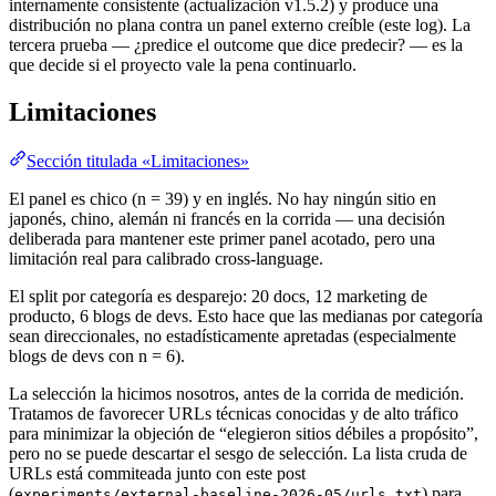
internamente consistente (actualización v1.5.2) y produce una
distribución no plana contra un panel externo creíble (este log). La
tercera prueba — ¿predice el outcome que dice predecir? — es la
que decide si el proyecto vale la pena continuarlo.
Limitaciones
Sección titulada «Limitaciones»
El panel es chico (n = 39) y en inglés. No hay ningún sitio en
japonés, chino, alemán ni francés en la corrida — una decisión
deliberada para mantener este primer panel acotado, pero una
limitación real para calibrado cross-language.
El split por categoría es desparejo: 20 docs, 12 marketing de
producto, 6 blogs de devs. Esto hace que las medianas por categoría
sean direccionales, no estadísticamente apretadas (especialmente
blogs de devs con n = 6).
La selección la hicimos nosotros, antes de la corrida de medición.
Tratamos de favorecer URLs técnicas conocidas y de alto tráfico
para minimizar la objeción de “elegieron sitios débiles a propósito”,
pero no se puede descartar el sesgo de selección. La lista cruda de
URLs está commiteada junto con este post
(
) para
experiments/external-baseline-2026-05/urls.txt