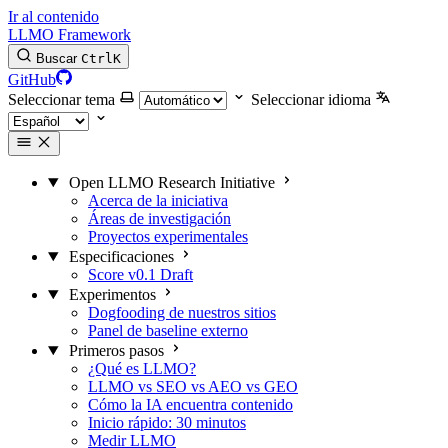
Ir al contenido
LLMO Framework
Buscar
Ctrl
K
GitHub
Seleccionar tema
Seleccionar idioma
Open LLMO Research Initiative
Acerca de la iniciativa
Áreas de investigación
Proyectos experimentales
Especificaciones
Score v0.1 Draft
Experimentos
Dogfooding de nuestros sitios
Panel de baseline externo
Primeros pasos
¿Qué es LLMO?
LLMO vs SEO vs AEO vs GEO
Cómo la IA encuentra contenido
Inicio rápido: 30 minutos
Medir LLMO