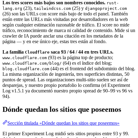
Los tres scores más bajos son nombres conocidos.
rust-
(23),
(25) y
lang.org
tailwindcss.com
djangoproject.com
(26) son las URLs con score más bajo de todo el panel. También
están entre las URLs más visitadas por desarrolladores en la web
según cualquier estimación razonable de tráfico. El score no mide
tráfico, reconocimiento de marca ni calidad de contenido. Mide si un
crawler de IA puede anclar una citación en los metadatos de la
página — y en ese único eje, estas tres están al fondo.
La familia
saca 93 / 64 / 44 en tres URLs.
Cloudflare
(93) es la página top de producto;
www.cloudflare.com
(64) es el índice del blog;
www.cloudflare.com/blog/
(44) es el frontend del subdominio del blog.
blog.cloudflare.com
La misma organización de ingeniería, tres superficies distintas, 50
puntos de spread. Las organizaciones multi-sitio suelen ser así de
desparejas, y nuestro propio portafolio lo confirma (el Experiment
Log v1.5.1 ya documentó nuestro propio spread de 90–99 vs 96 vs
94).
Dónde quedan los sitios que poseemos
Sección titulada «Dónde quedan los sitios que poseemos»
El primer Experiment Log midió seis sitios propios entre 93 y 99.