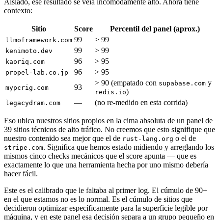
Aislado, ese resultado se veía incómodamente alto. Ahora tiene
contexto:
Sitio
Score
Percentil del panel (aprox.)
99
> 99
llmoframework.com
99
> 99
kenimoto.dev
96
> 95
kaoriq.com
96
> 95
propel-lab.co.jp
> 90 (empatado con
y
supabase.com
93
mypcrig.com
)
redis.io
—
(no re-medido en esta corrida)
legacydram.com
Eso ubica nuestros sitios propios en la cima absoluta de un panel de
39 sitios técnicos de alto tráfico. No creemos que esto signifique que
nuestro contenido sea mejor que el de
o el de
rust-lang.org
. Significa que hemos estado midiendo y arreglando los
stripe.com
mismos cinco checks mecánicos que el score apunta — que es
exactamente lo que una herramienta hecha por uno mismo debería
hacer fácil.
Este es el calibrado que le faltaba al primer log. El cúmulo de 90+
en el que estamos no es lo normal. Es el cúmulo de sitios que
decidieron optimizar específicamente para la superficie legible por
máquina, y en este panel esa decisión separa a un grupo pequeño en