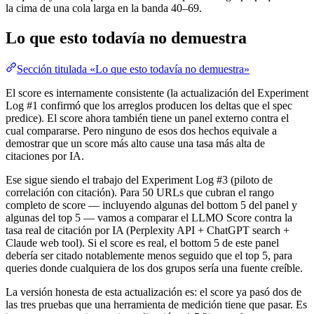
la cima de una cola larga en la banda 40–69.
Lo que esto todavía no demuestra
Sección titulada «Lo que esto todavía no demuestra»
El score es internamente consistente (la actualización del Experiment
Log #1 confirmó que los arreglos producen los deltas que el spec
predice). El score ahora también tiene un panel externo contra el
cual compararse. Pero ninguno de esos dos hechos equivale a
demostrar que un score más alto cause una tasa más alta de
citaciones por IA.
Ese sigue siendo el trabajo del Experiment Log #3 (piloto de
correlación con citación). Para 50 URLs que cubran el rango
completo de score — incluyendo algunas del bottom 5 del panel y
algunas del top 5 — vamos a comparar el LLMO Score contra la
tasa real de citación por IA (Perplexity API + ChatGPT search +
Claude web tool). Si el score es real, el bottom 5 de este panel
debería ser citado notablemente menos seguido que el top 5, para
queries donde cualquiera de los dos grupos sería una fuente creíble.
La versión honesta de esta actualización es: el score ya pasó dos de
las tres pruebas que una herramienta de medición tiene que pasar. Es