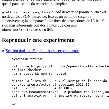
que el panel se pueda reproducir o ampliar.
quedó descartada porque el checker
platform.openai.com/docs/
no devolvió JSON parseable. Eso es un punto de sesgo de
supervivencia; la comparación de docs de proveedores de IA habría
sido más interesante con dos puntos que con uno
(
sacó 64).
docs.anthropic.com
Reproducir este experimento
Sección titulada «Reproducir este experimento»
Ventana de terminal
git
clone
https://github.com/open-llmo/llmo-checke
cd
llmo-checker
npm
install
 && 
npm
run
build
# Toma la lista de URLs y el script de la corrida
cd
experiments/external-baseline-2026-05
cat
urls.txt
# 40 URLs
bash
run-measurements.sh
# produce results/*.jso
python3
analyze.py
# imprime el resumen de arri