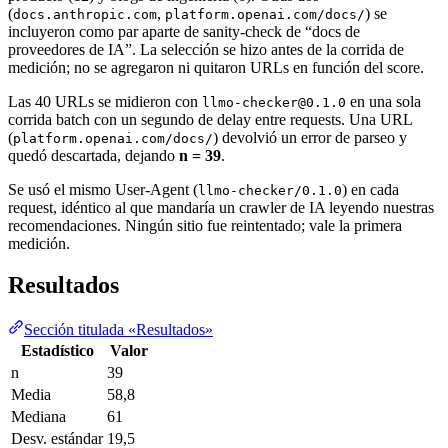
(
,
) se
docs.anthropic.com
platform.openai.com/docs/
incluyeron como par aparte de sanity-check de “docs de
proveedores de IA”. La selección se hizo antes de la corrida de
medición; no se agregaron ni quitaron URLs en función del score.
Las 40 URLs se midieron con
en una sola
llmo-checker@0.1.0
corrida batch con un segundo de delay entre requests. Una URL
(
) devolvió un error de parseo y
platform.openai.com/docs/
quedó descartada, dejando
n = 39
.
Se usó el mismo User-Agent (
) en cada
llmo-checker/0.1.0
request, idéntico al que mandaría un crawler de IA leyendo nuestras
recomendaciones. Ningún sitio fue reintentado; vale la primera
medición.
Resultados
Sección titulada «Resultados»
Estadístico
Valor
n
39
Media
58,8
Mediana
61
Desv. estándar
19,5