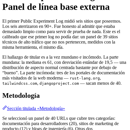
Panel de línea base externa
El primer Public Experiment Log midió seis sitios que poseemos.
Los seis aterrizaron en 90+. Fue honesto al admitir que estaba
demasiado limpio como para servir de prueba de nada. Este es el
calibrado que ese primer log no podía dar: un panel de 39 sitios
técnicos de alto tráfico que no nos pertenecen, medidos con la
misma herramienta, el mismo día.
El hallazgo de titular es a la vez mundano e incómodo. La parte
mundana: la mediana es 61, con desviación estándar de 19,5 — una
distribución de aspecto normal centrada bastante por debajo de
“bueno”. La parte incómoda: tres de los portales de documentación
más visitados de la web moderna —
,
rust-lang.org
,
— sacan menos de 40.
tailwindcss.com
djangoproject.com
Metodología
Sección titulada «Metodología»
Se seleccionó un panel de 40 URLs que cubre tres categorías:
documentación para desarrolladores (20), sitios de marketing de
producto (12) y blogs de ingeniería (6). Otras dos