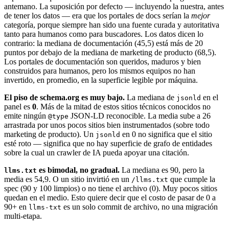
antemano. La suposición por defecto — incluyendo la nuestra, antes
de tener los datos — era que los portales de docs serían la
mejor
categoría, porque siempre han sido una fuente curada y autoritativa
tanto para humanos como para buscadores. Los datos dicen lo
contrario: la mediana de documentación (45,5) está más de 20
puntos por debajo de la mediana de marketing de producto (68,5).
Los portales de documentación son queridos, maduros y bien
construidos para humanos, pero los mismos equipos no han
invertido, en promedio, en la superficie legible por máquina.
El piso de schema.org es muy bajo.
La mediana de
en el
jsonld
panel es
0
. Más de la mitad de estos sitios técnicos conocidos no
emite ningún
JSON-LD reconocible. La media sube a 26
@type
arrastrada por unos pocos sitios bien instrumentados (sobre todo
marketing de producto). Un
en 0 no significa que el sitio
jsonld
esté roto — significa que no hay superficie de grafo de entidades
sobre la cual un crawler de IA pueda apoyar una citación.
es bimodal, no gradual.
La mediana es 90, pero la
llms.txt
media es 54,9. O un sitio invirtió en un
que cumple la
/llms.txt
spec (90 y 100 limpios) o no tiene el archivo (0). Muy pocos sitios
quedan en el medio. Esto quiere decir que el costo de pasar de 0 a
90+ en
es un solo commit de archivo, no una migración
llms-txt
multi-etapa.