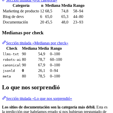
Sección titulada «Por categoría»
Categoría
n
Mediana
Media
Rango
Marketing de producto
12
68,5
74,8
58–94
Blog de devs
6
65,0
65,3
44–80
Documentación
20
45,5
48,0
23–93
Medianas por check
Sección titulada «Medianas por check»
Check
Mediana
Media
Rango
90
54,9
0–100
llms-txt
80
78,7
60–100
robots-ai
90
67,9
0–100
canonical
0
26,1
0–94
jsonld
80
78,5
0–100
meta
Lo que nos sorprendió
Sección titulada «Lo que nos sorprendió»
Los sitios de documentación son la categoría más débil.
Esta es
la predicción que habríamos errado si nos hubieran preguntado de