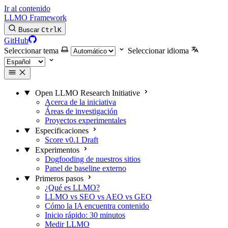
Ir al contenido
LLMO Framework
Buscar
Ctrl
K
GitHub
Seleccionar tema
Seleccionar idioma
Open LLMO Research Initiative
Acerca de la iniciativa
Áreas de investigación
Proyectos experimentales
Especificaciones
Score v0.1 Draft
Experimentos
Dogfooding de nuestros sitios
Panel de baseline externo
Primeros pasos
¿Qué es LLMO?
LLMO vs SEO vs AEO vs GEO
Cómo la IA encuentra contenido
Inicio rápido: 30 minutos
Medir LLMO