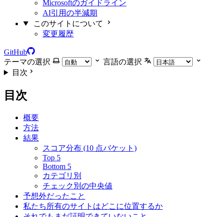
Microsoftのガイドライン
AI引用の半減期
このサイトについて
変更履歴
GitHub
テーマの選択
言語の選択
目次
目次
概要
方法
結果
スコア分布 (10 点バケット)
Top 5
Bottom 5
カテゴリ別
チェック別の中央値
予想外だったこと
私たち所有のサイトはどこに位置するか
それでもまだ証明できていないこと