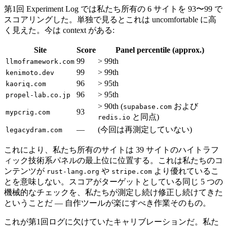
第1回 Experiment Log では私たち所有の 6 サイトを 93〜99 で
スコアリングした。単独で見るとこれは uncomfortable に高
く見えた。今は context がある:
Site
Score
Panel percentile (approx.)
99
> 99th
llmoframework.com
99
> 99th
kenimoto.dev
96
> 95th
kaoriq.com
96
> 95th
propel-lab.co.jp
> 90th (
および
supabase.com
93
mypcrig.com
と同点)
redis.io
—
(今回は再測定していない)
legacydram.com
これにより、私たち所有のサイトは 39 サイトのハイトラフ
ィック技術系パネルの最上位に位置する。これは私たちのコ
ンテンツが
や
より優れているこ
rust-lang.org
stripe.com
とを意味しない。スコアがターゲットとしている同じ 5 つの
機械的なチェックを、私たちが測定し続け修正し続けてきた
ということだ — 自作ツールが楽にすべき作業そのもの。
これが第1回ログに欠けていたキャリブレーションだ。私た