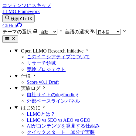
コンテンツにスキップ
LLMO Framework
検索
Ctrl
K
GitHub
テーマの選択
言語の選択
Open LLMO Research Initiative
このイニシアティブについて
リサーチ領域
実験プロジェクト
仕様
Score v0.1 Draft
実験ログ
自社サイトのdogfooding
外部ベースラインパネル
はじめに
LLMOとは？
LLMO vs SEO vs AEO vs GEO
AIがコンテンツを発見する仕組み
クイックスタート：30分で実装