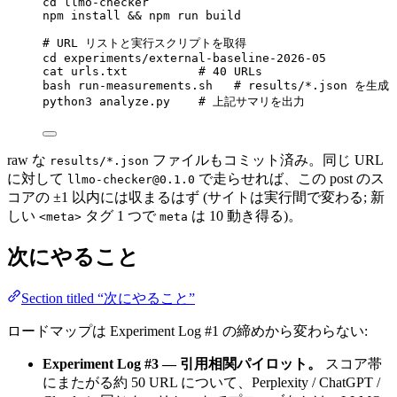
cd
llmo-checker
npm
install
 && 
npm
run
build
# URL リストと実行スクリプトを取得
cd
experiments/external-baseline-2026-05
cat
urls.txt
# 40 URLs
bash
run-measurements.sh
# results/*.json を生成
python3
analyze.py
# 上記サマリを出力
raw な
ファイルもコミット済み。同じ URL
results/*.json
に対して
で走らせれば、この post のス
llmo-checker@0.1.0
コアの ±1 以内には収まるはず (サイトは実行間で変わる; 新
しい
タグ 1 つで
は 10 動き得る)。
<meta>
meta
次にやること
Section titled “次にやること”
ロードマップは Experiment Log #1 の締めから変わらない:
Experiment Log #3 — 引用相関パイロット。
スコア帯
にまたがる約 50 URL について、Perplexity / ChatGPT /