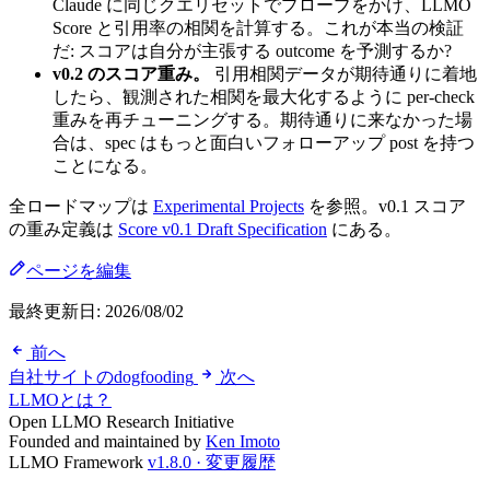
Claude に同じクエリセットでプローブをかけ、LLMO
Score と引用率の相関を計算する。これが本当の検証
だ: スコアは自分が主張する outcome を予測するか?
v0.2 のスコア重み。
引用相関データが期待通りに着地
したら、観測された相関を最大化するように per-check
重みを再チューニングする。期待通りに来なかった場
合は、spec はもっと面白いフォローアップ post を持つ
ことになる。
全ロードマップは
Experimental Projects
を参照。v0.1 スコア
の重み定義は
Score v0.1 Draft Specification
にある。
ページを編集
最終更新日:
2026/08/02
前へ
自社サイトのdogfooding
次へ
LLMOとは？
Open LLMO Research Initiative
Founded and maintained by
Ken Imoto
LLMO Framework
v1.8.0 · 変更履歴