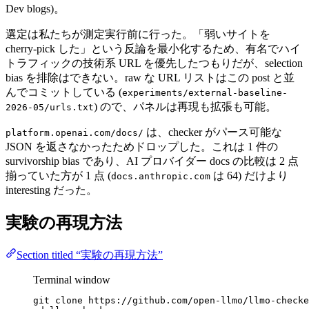
Dev blogs)。
選定は私たちが測定実行前に行った。「弱いサイトを
cherry-pick した」という反論を最小化するため、有名でハイ
トラフィックの技術系 URL を優先したつもりだが、selection
bias を排除はできない。raw な URL リストはこの post と並
んでコミットしている (
experiments/external-baseline-
) ので、パネルは再現も拡張も可能。
2026-05/urls.txt
は、checker がパース可能な
platform.openai.com/docs/
JSON を返さなかったためドロップした。これは 1 件の
survivorship bias であり、AI プロバイダー docs の比較は 2 点
揃っていた方が 1 点 (
は 64) だけより
docs.anthropic.com
interesting だった。
実験の再現方法
Section titled “実験の再現方法”
Terminal window
git
clone
https://github.com/open-llmo/llmo-checke