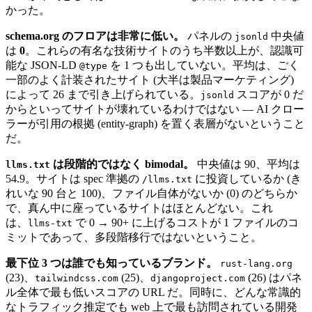
かった。
schema.org のフロアは非常に低い。
パネルの
中央値
jsonld
は
0
。これらの有名な技術サイトのうち半数以上が、認識可
能な JSON-LD
を 1 つも出していない。平均は、ごく
@type
一部のよく計装されたサイト (大半は製品マーケティング)
によって 26 まで引き上げられている。
スコアが 0 だ
jsonld
からといってサイトが壊れているわけではない — AI クロー
ラーが引用の根拠 (entity-graph) を置く表層がないということ
だ。
は段階的ではなく bimodal。
中央値は 90、平均は
llms.txt
54.9。サイトは spec 準拠の
に投資しているか (き
/llms.txt
れいな 90 台と 100)、ファイル自体がないか (0) のどちらか
で、真ん中に座っているサイトはほとんどない。これ
は、
で 0 → 90+ に上げるコストが 1 ファイルのコ
llms-txt
ミットであって、多段階移行ではないということ。
最下位 3 つは誰でも知っているブランド。
rust-lang.org
(23)、
(25)、
(26) はパネ
tailwindcss.com
djangoproject.com
ル全体で最も低いスコアの URL だ。同時に、どんな常識的
なトラフィック推定でも web 上で最も訪問されている開発