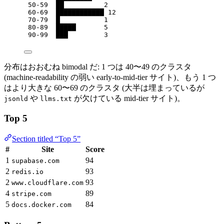
50-59  ██          2
60-69  ████████████ 12
70-79  █           1
80-89  █████       5
90-99  ███         3
分布はおおむね bimodal だ: 1 つは 40〜49 のクラスタ
(machine-readability の弱い early-to-mid-tier サイト)、もう 1 つ
はより大きな 60〜69 のクラスタ (大半は埋まっているが
や
が欠けている mid-tier サイト)。
jsonld
llms.txt
Top 5
Section titled “Top 5”
#
Site
Score
1
94
supabase.com
2
93
redis.io
2
93
www.cloudflare.com
4
89
stripe.com
5
84
docs.docker.com