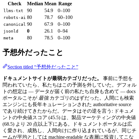
Check
Median
Mean
Range
90
54.9
0–100
llms-txt
80
78.7
60–100
robots-ai
90
67.9
0–100
canonical
0
26.1
0–94
jsonld
80
78.5
0–100
meta
予想外だったこと
Section titled “予想外だったこと”
ドキュメントサイトが最弱カテゴリだった。
事前に予想を
問われていたら、私たちはこの予測を外していた。デフォル
トの想定は — データが届く前の私たち自身も含めて — docs
ポータルこそが
最強
カテゴリのはずだった。人間にも検索
エンジンにも長年キュレーションされた authoritative source
であり続けてきたからだ。データはその逆を言う: ドキュメ
ントの中央値スコア (45.5) は、製品マーケティングの中央値
(68.5) より 20 点以上下にある。ドキュメントポータルは広
く愛され、成熟し、人間向けに作り込まれているが、同じチ
ームが平均としては machine-readable な表層に投資してこな