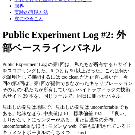
限界
実験の再現方法
次にやること
Public Experiment Log #2: 外
部ベースラインパネル
Public Experiment Log の第1回は、私たちが所有する 6 サイト
をスコアリングした。6 つとも 90 以上だった。これは何か
の証明として機能するには too clean だと正直に書いた。今
回の第2回は、第1回が提供できなかったキャリブレーション
そのもの: 私たちが所有していないハイトラフィックの技術
系サイト 39 本を、同じツールで、同日に測ったパネル。
見出しの発見は地味で、見出しの発見は uncomfortable でも
ある。地味なほう: 中央値は 61、標準偏差 19.5 — 「良い」
よりかなり下にセンターがある、見た目通常の分布。
uncomfortable なほう: モダンな web で最も訪問されているド
キュメントポータルのうち 3 つ —
rust-