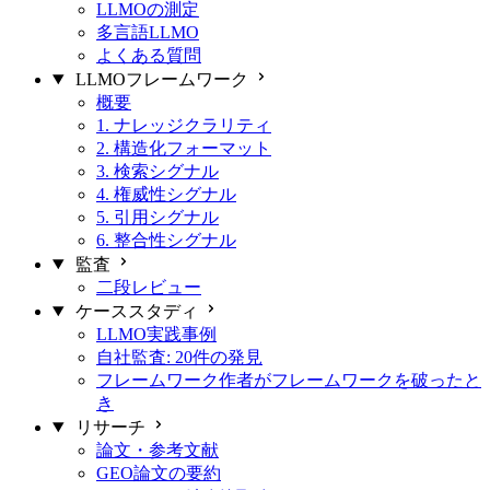
LLMOの測定
多言語LLMO
よくある質問
LLMOフレームワーク
概要
1. ナレッジクラリティ
2. 構造化フォーマット
3. 検索シグナル
4. 権威性シグナル
5. 引用シグナル
6. 整合性シグナル
監査
二段レビュー
ケーススタディ
LLMO実践事例
自社監査: 20件の発見
フレームワーク作者がフレームワークを破ったと
き
リサーチ
論文・参考文献
GEO論文の要約