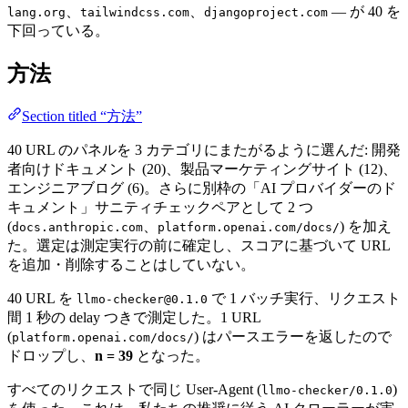
、
、
— が 40 を
lang.org
tailwindcss.com
djangoproject.com
下回っている。
方法
Section titled “方法”
40 URL のパネルを 3 カテゴリにまたがるように選んだ: 開発
者向けドキュメント (20)、製品マーケティングサイト (12)、
エンジニアブログ (6)。さらに別枠の「AI プロバイダーのド
キュメント」サニティチェックペアとして 2 つ
(
、
) を加え
docs.anthropic.com
platform.openai.com/docs/
た。選定は測定実行の前に確定し、スコアに基づいて URL
を追加・削除することはしていない。
40 URL を
で 1 バッチ実行、リクエスト
llmo-checker@0.1.0
間 1 秒の delay つきで測定した。1 URL
(
) はパースエラーを返したので
platform.openai.com/docs/
ドロップし、
n = 39
となった。
すべてのリクエストで同じ User-Agent (
)
llmo-checker/0.1.0