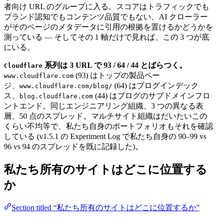
者向け URL のグループに入る。スコアはトラフィックでも
ブランド認知でもコンテンツ品質でもない、AI クローラー
がそのページのメタデータに引用の根拠を置けるかどうかを
測っている — そしてその 1 軸だけで見れば、この 3 つが底
にいる。
系列は 3 URL で 93 / 64 / 44 とばらつく。
Cloudflare
(93) はトップの製品ペー
www.cloudflare.com
ジ、
(64) はブログインデック
www.cloudflare.com/blog/
ス、
(44) はブログのサブドメインフロ
blog.cloudflare.com
ントエンド。同じエンジニアリング組織、3 つの異なる表
層、50 点のスプレッド。マルチサイト組織はだいたいこの
くらい不均等で、私たち自身のポートフォリオもそれを確認
している (v1.5.1 の Experiment Log で私たち自身の 90–99 vs
96 vs 94 のスプレッドを既に記録した)。
私たち所有のサイトはどこに位置する
か
Section titled “私たち所有のサイトはどこに位置するか”