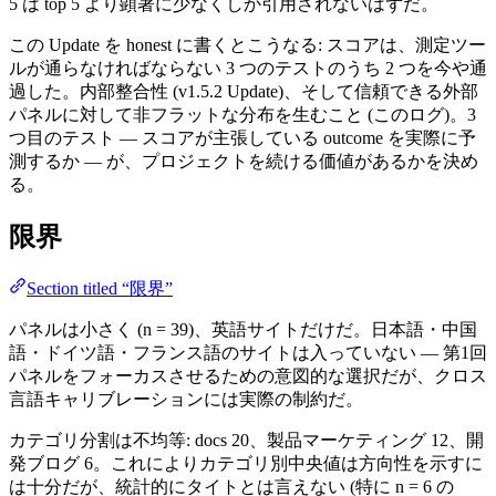
5 は top 5 より顕著に少なくしか引用されないはずだ。
この Update を honest に書くとこうなる: スコアは、測定ツー
ルが通らなければならない 3 つのテストのうち 2 つを今や通
過した。内部整合性 (v1.5.2 Update)、そして信頼できる外部
パネルに対して非フラットな分布を生むこと (このログ)。3
つ目のテスト — スコアが主張している outcome を実際に予
測するか — が、プロジェクトを続ける価値があるかを決め
る。
限界
Section titled “限界”
パネルは小さく (n = 39)、英語サイトだけだ。日本語・中国
語・ドイツ語・フランス語のサイトは入っていない — 第1回
パネルをフォーカスさせるための意図的な選択だが、クロス
言語キャリブレーションには実際の制約だ。
カテゴリ分割は不均等: docs 20、製品マーケティング 12、開
発ブログ 6。これによりカテゴリ別中央値は方向性を示すに
は十分だが、統計的にタイトとは言えない (特に n = 6 の