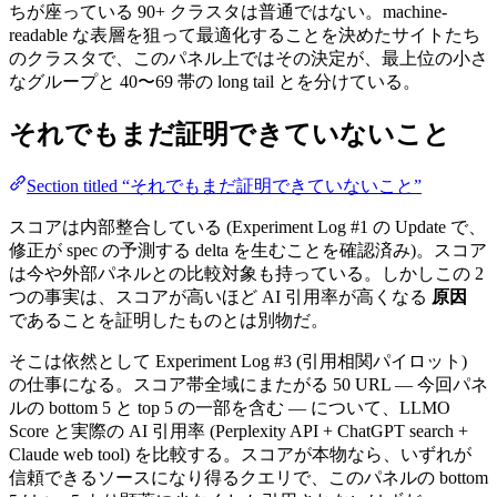
ちが座っている 90+ クラスタは普通ではない。machine-
readable な表層を狙って最適化することを決めたサイトたち
のクラスタで、このパネル上ではその決定が、最上位の小さ
なグループと 40〜69 帯の long tail とを分けている。
それでもまだ証明できていないこと
Section titled “それでもまだ証明できていないこと”
スコアは内部整合している (Experiment Log #1 の Update で、
修正が spec の予測する delta を生むことを確認済み)。スコア
は今や外部パネルとの比較対象も持っている。しかしこの 2
つの事実は、スコアが高いほど AI 引用率が高くなる
原因
であることを証明したものとは別物だ。
そこは依然として Experiment Log #3 (引用相関パイロット)
の仕事になる。スコア帯全域にまたがる 50 URL — 今回パネ
ルの bottom 5 と top 5 の一部を含む — について、LLMO
Score と実際の AI 引用率 (Perplexity API + ChatGPT search +
Claude web tool) を比較する。スコアが本物なら、いずれが
信頼できるソースになり得るクエリで、このパネルの bottom