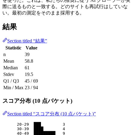
を使った。これは、私たちの推奨に従う AI クローラーが実
際に送るものと一致する。どのサイトも再試行はしていな
い。最初の測定をそのまま採用する。
結果
Section titled “結果”
Statistic
Value
n
39
Mean
58.8
Median
61
Stdev
19.5
Q1 / Q3
45 / 69
Min / Max
23 / 94
スコア分布 (10 点バケット)
Section titled “スコア分布 (10 点バケット)”
20-29  ███         3
30-39  ████        4
40-49  █████████   9