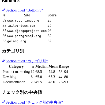
Bottom 5
Section titled “Bottom 5”
#
Site
Score
39
23
www.rust-lang.org
38
25
tailwindcss.com
37
26
www.djangoproject.com
36
32
www.postgresql.org
35
37
golang.org
カテゴリ別
Section titled “カテゴリ別”
Category
n
Median
Mean
Range
Product marketing
12
68.5
74.8
58–94
Dev blog
6
65.0
65.3
44–80
Documentation
20
45.5
48.0
23–93
チェック別の中央値
Section titled “チェック別の中央値”