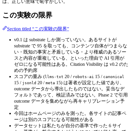
は、正しい意味で恥ずかしい。
この実験の限界
Section titled “この実験の限界”
v0.1 は substrate しか測っていない。あるサイトが
substrate で 95 を取っても、コンテンツ自体がつまらな
い・既知の事実と矛盾している・より権威のあるソー
スと内容が重複している、といった理由で AI 引用が
ゼロになる可能性はある。Citation Visibility は v0.2 のた
めの予約席
スコアの重み (
20 /
15 /
llms-txt
robots-ai
canonical
15 /
20 /
15) は著者が設定した値であり、
jsonld
meta
outcome データから導出したものではない。妥当なデ
フォルトであって、検証済みではない。Phase 2 で引用
outcome データを集めながら再キャリブレーション予
定
今回はホームページのみを測った。各サイトの記事ペ
ージは別のスコアになる可能性がある
データセットは私たちが自分の基準で作った 6 サイ