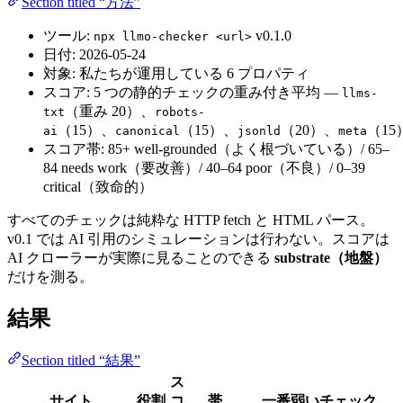
Section titled “方法”
ツール:
v0.1.0
npx llmo-checker <url>
日付: 2026-05-24
対象: 私たちが運用している 6 プロパティ
スコア: 5 つの静的チェックの重み付き平均 —
llms-
（重み 20）、
txt
robots-
（15）、
（15）、
（20）、
（15
ai
canonical
jsonld
meta
スコア帯: 85+ well-grounded（よく根づいている）/ 65–
84 needs work（要改善）/ 40–64 poor（不良）/ 0–39
critical（致命的）
すべてのチェックは純粋な HTTP fetch と HTML パース。
v0.1 では AI 引用のシミュレーションは行わない。スコアは
AI クローラーが実際に見ることのできる
substrate（地盤）
だけを測る。
結果
Section titled “結果”
ス
サイト
役割
コ
帯
一番弱いチェック