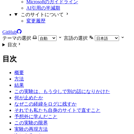
Microsoftのガイドライン
AI引用の半減期
このサイトについて
変更履歴
GitHub
テーマの選択
言語の選択
目次
目次
概要
方法
結果
この実験は、もう少しで別の話になりかけた
何が止めたか
なぜこの経緯をログに残すか
それでも私たち自身のサイトで直すこと
予想外に学んだこと
この実験の限界
実験の再現方法