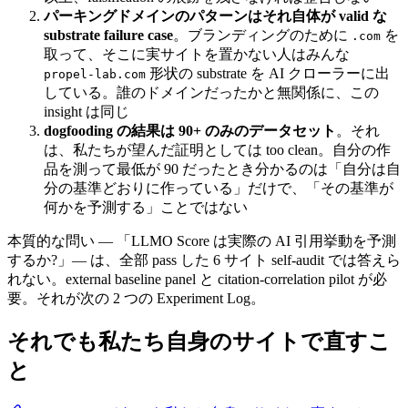
パーキングドメインのパターンはそれ自体が valid な
substrate failure case
。ブランディングのために
を
.com
取って、そこに実サイトを置かない人はみんな
形状の substrate を AI クローラーに出
propel-lab.com
している。誰のドメインだったかと無関係に、この
insight は同じ
dogfooding の結果は 90+ のみのデータセット
。それ
は、私たちが望んだ証明としては too clean。自分の作
品を測って最低が 90 だったとき分かるのは「自分は自
分の基準どおりに作っている」だけで、「その基準が
何かを予測する」ことではない
本質的な問い — 「LLMO Score は実際の AI 引用挙動を予測
するか?」— は、全部 pass した 6 サイト self-audit では答えら
れない。external baseline panel と citation-correlation pilot が必
要。それが次の 2 つの Experiment Log。
それでも私たち自身のサイトで直すこ
と