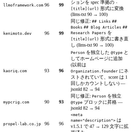
ションを spec 準拠の
-
96
99
llmoframework.com
形式に変換
[title](url)
(llms-txt 90 → 100)
同じ修正:
## Links
##
Books
## Blog Articles
##
を
96
99
Research Papers
kenimoto.dev
形式に書き直
[title](url)
し (llms-txt 90 → 100)
を独立した
と
Person
@type
してホームページに追加
(以前は
93
96
にネ
kaoriq.com
Organization.founder
ストされていて、score は 1
回しかカウントしない) —
jsonld 82 → 94
同じ修正:
を独立
Person
90
93
ブロックに昇格 —
mypcrig.com
@type
jsonld 82 → 94
<meta
は
name="description">
96
96
propel-lab.co.jp
v1.5.1 で 47 → 129 文字に拡