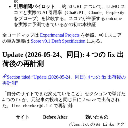
較
引用相関パイロット
— 約 50 URL について、LLMO ス
コアと実際の AI 引用率（ChatGPT、Claude、Perplexity
をプローブ）を比較する。スコアが主張する outcome
を実際に予測できているかの初の本検証
全ロードマップは
Experimental Projects
を参照。v0.1 スコア
の重み定義は
Score v0.1 Draft Specification
にある。
Update (2026-05-24、同日): 4 つの fix 出
荷後の再計測
Section titled “Update (2026-05-24、同日): 4 つの fix 出荷後の
再計測”
「自分のサイトでまだ変えていること」セクションで挙げた
4 つの fix が、元記事の投稿と同じ日に 2 wave で出荷され
た。
で再計測:
llmo-checker@0.1.0
サイト
Before
After
効いたもの
の
セク
/llms.txt
## Links