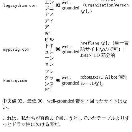
エン
well-
（
/
93
Organization
Person
legacydram.com
grounded
ジニ
なし）
アメ
ディ
ア
PC
ビル
なし（単一言
hreflang
ドキ
well-
90
語サイトなので可）+
mypcrig.com
ュレ
grounded
JSON-LD 部分的
ーシ
ョン
フレ
robots.txt に AI bot 個別
グラ
well-
90
kaoriq.com
grounded
ルールなし
ンス
EC
中央値 93、最低 90。well-grounded 帯を下回ったサイトはな
い。
これは、私たちが直前まで書こうとしていたテーブルよりず
っとドラマ性に欠ける表だ。