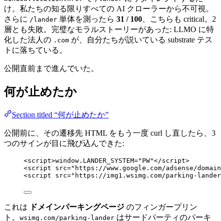
け。私たちの知る限りすべての AI クローラーから不可視。
さらに
単体を測ったら
31 / 100
、こちらも critical。2
/lander
層とも失敗。完璧なモラルストーリーがあった: LLMO に特
化した法人の
が、自分たちが説いている substrate テス
.com
トに落ちている。
公開直前まで進んでいた。
何が止めたか
Section titled “何が止めたか”
公開前に、その遷移先 HTML をもう一度 curl し直したら、3
つのサインが目に飛び込んできた:
<
script
>
window
.
LANDER_SYSTEM
=
"
PW
"
</
script
>
<
script
src
=
"
https://www.google.com/adsense/domain
<
script
src
=
"
https://img1.wsimg.com/parking-lander
これは
ドメインパーキングページ
のフィンガープリン
ト。
はサードパーティのパーキ
wsimg.com/parking-lander