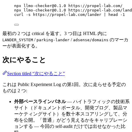
npx
llmo-checker@0.1.0
https://propel-lab.com/
npx
llmo-checker@0.1.0
https://propel-lab.com/land
curl
-s
https://propel-lab.com/lander
|
head
-1
最初の 2 つは critical を返す。3 つ目は HTML 内に
/
/
のマーカ
LANDER_SYSTEM
parking-lander
adsense/domains
ーが表面化する。
次にやること
Section titled “次にやること”
これは Public Experiment Log の第1回。次に走らせる予定の
ものは 2 つ:
外部ベースラインパネル
— ハイトラフィックの技術系
サイト（ドキュメントポータル、開発ブログ、製品マ
ーケティングサイト）を数十本スコアリングして、分
布を公開。「普通」がどう見えるかをキャリブレーシ
ョンする — 今回の self-audit だけでは出せなかった比