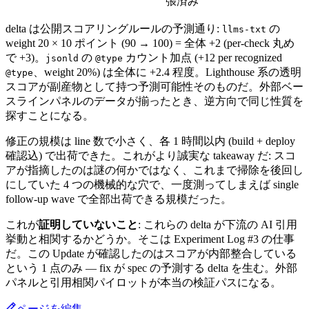
張済み
delta は公開スコアリングルールの予測通り:
の
llms-txt
weight 20 × 10 ポイント (90 → 100) = 全体 +2 (per-check 丸め
で +3)。
の
カウント加点 (+12 per recognized
jsonld
@type
、weight 20%) は全体に +2.4 程度。Lighthouse 系の透明
@type
スコアが副産物として持つ予測可能性そのものだ。外部ベー
スラインパネルのデータが揃ったとき、逆方向で同じ性質を
探すことになる。
修正の規模は line 数で小さく、各 1 時間以内 (build + deploy
確認込) で出荷できた。これがより誠実な takeaway だ: スコ
アが指摘したのは謎の何かではなく、これまで掃除を後回し
にしていた 4 つの機械的な穴で、一度測ってしまえば single
follow-up wave で全部出荷できる規模だった。
これが
証明していないこと
: これらの delta が下流の AI 引用
挙動と相関するかどうか。そこは Experiment Log #3 の仕事
だ。この Update が確認したのはスコアが内部整合している
という 1 点のみ — fix が spec の予測する delta を生む。外部
パネルと引用相関パイロットが本当の検証パスになる。
ページを編集