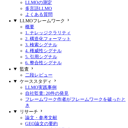
LLMOの測定
多言語LLMO
よくある質問
LLMOフレームワーク
概要
1. ナレッジクラリティ
2. 構造化フォーマット
3. 検索シグナル
4. 権威性シグナル
5. 引用シグナル
6. 整合性シグナル
監査
二段レビュー
ケーススタディ
LLMO実践事例
自社監査: 20件の発見
フレームワーク作者がフレームワークを破ったと
き
リサーチ
論文・参考文献
GEO論文の要約