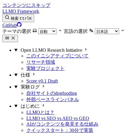
コンテンツにスキップ
LLMO Framework
検索
Ctrl
K
GitHub
テーマの選択
言語の選択
Open LLMO Research Initiative
このイニシアティブについて
リサーチ領域
実験プロジェクト
仕様
Score v0.1 Draft
実験ログ
自社サイトのdogfooding
外部ベースラインパネル
はじめに
LLMOとは？
LLMO vs SEO vs AEO vs GEO
AIがコンテンツを発見する仕組み
クイックスタート：30分で実装