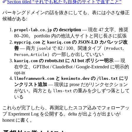
Section titled “それでも私たち自身のサイトで直すこと”
パーキングドメインの話を抜きにしても、表には小さな修正
候補がある:
の description
— 現在 47 文字、推奨
propel-lab.co.jp
80–200。 portfolio 内の他法人サイトと同じ長さに拡張
と
の JSON-LD カバレッジ改
mypcrig.com
kaoriq.com
善
— 両方
で 82 / 100、関連タイプ（
,
jsonld
Product
,
）の一部しか出していない
Person
Article
の robots.txt に AI bot ポリシー明示
— 現
kaoriq.com
在中立、GPTBot / ClaudeBot / Google-Extended に明示的
opt-in
と
の
にリ
llmoframework.com
kenimoto.dev
/llms.txt
ンクリスト追加
— 現状は prose だがリンクセクション
がない。両方とも
の重みを少しずつ落として
llms-txt
いる
これらが完了したら、再測定したスコア込みでフォローアッ
プ Experiment Log を公開する。delta が出ようが出まいが
honest に書く。