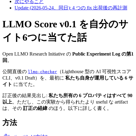
次にやること
Update (2026-05-24、同日): 4 つの fix 出荷後の再計測
LLMO Score v0.1 を自分のサ
イト6つに当てた話
Open LLMO Research Initiative の
Public Experiment Log の第1
回
。
公開直後の
（Lighthouse 型の AI 可視性スコア
llmo-checker
CLI、v0.1 Draft）を、最初に
私たち自身が運用している 6 サ
イト
に当てた。
訂正後の結果見出し:
私たち所有の 6 プロパティはすべて 90
以上
。ただし、この実験から得られたより useful な artifact
は、その
訂正の経緯
のほう。以下に詳しく書く。
方法