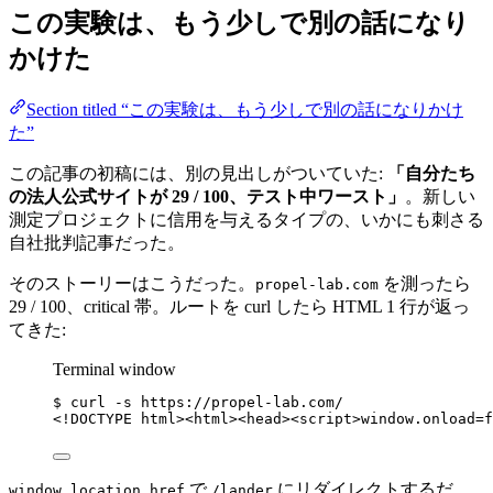
この実験は、もう少しで別の話になり
かけた
Section titled “この実験は、もう少しで別の話になりかけ
た”
この記事の初稿には、別の見出しがついていた:
「自分たち
の法人公式サイトが 29 / 100、テスト中ワースト」
。新しい
測定プロジェクトに信用を与えるタイプの、いかにも刺さる
自社批判記事だった。
そのストーリーはこうだった。
を測ったら
propel-lab.com
29 / 100、critical 帯。ルートを curl したら HTML 1 行が返っ
てきた:
Terminal window
$
curl
-s
https://propel-lab.com/
<!DOCTYPE
html><html><head><script>window.onload=f
で
にリダイレクトするだ
window.location.href
/lander