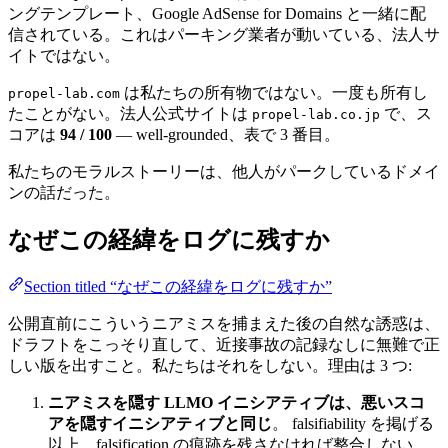
ングテンプレート、Google AdSense for Domains と一緒に配
信されている。これはパーキング業者が動いている、法人サ
イトではない。
は私たちの所有物ではない。一度も所有し
propel-lab.com
たことがない。法人公式サイトは
で、ス
propel-lab.co.jp
コアは
94 / 100
— well-grounded、表で 3 番目。
私たちのモラルストーリーは、他人がパークしているドメイ
ンの話だった。
なぜこの経緯をログに残すか
Section titled “なぜこの経緯をログに残すか”
公開直前にこういうニアミスを捕まえた後の自然な誘惑は、
ドラフトをこっそり直して、近接事故の記録なしに無難で正
しい版を出すこと。私たちはそれをしない。理由は 3 つ:
ニアミスを隠す LLMO イニシアティブは、悪いスコ
アを隠すイニシアティブと同じ
。 falsifiability を掲げる
以上、falsification の痕跡を残さなければ整合しない