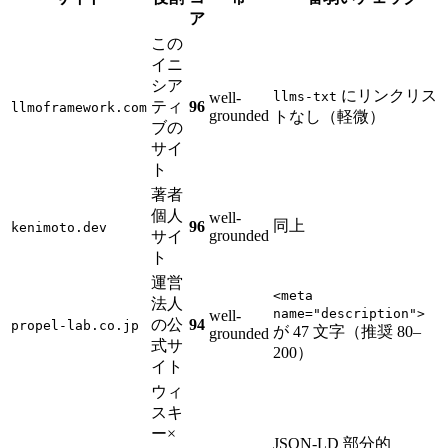
ア
この
イニ
シア
にリンクリス
well-
llms-txt
ティ
96
llmoframework.com
grounded
トなし（軽微）
ブの
サイ
ト
著者
個人
well-
同上
96
kenimoto.dev
grounded
サイ
ト
運営
<meta
法人
name="description">
well-
の公
94
propel-lab.co.jp
が 47 文字（推奨 80–
grounded
式サ
200）
イト
ウィ
スキ
ー×
JSON-LD 部分的