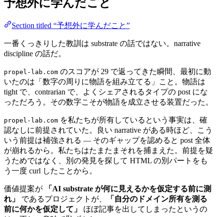
予想外に学んだこと
Section titled “予想外に学んだこと”
一番くっきりした教訓は substrate の話ではない。narrative
discipline の話だ。
のスコアが 29 で返ってきた瞬間、最初に動
propel-lab.com
いたのは「数字の周りに物語を組み立てる」こと。物語は
tight で、contrarian で、よくシェアされるタイプの post にな
っただろう。その数字こそが物語を成立させる装置だった。
を私たちが所有しているという事実は、確
propel-lab.com
認なしに前提されていた。良い narrative がある時ほど、こう
いう前提は補強される — そのギャップを認めると post 全体
が崩れるから。私たちはたまたまそれを捕まえた。前提を疑
うためではなく、別の発見を探して HTML の別パートをも
う一度 curl したことから。
価値提案が
「AI substrate が何に見えるかを仮定する前に測
れ」
であるプロジェクトが、
「自分のドメイン所有を測る
前に何かを仮定して」
ほぼ記事を出してしまったというの