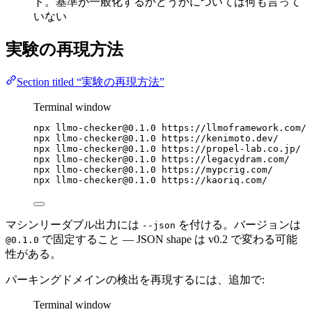
ト。基準が一般化するかどうかについては何も言って
いない
実験の再現方法
Section titled “実験の再現方法”
Terminal window
npx
llmo-checker@0.1.0
https://llmoframework.com/
npx
llmo-checker@0.1.0
https://kenimoto.dev/
npx
llmo-checker@0.1.0
https://propel-lab.co.jp/
npx
llmo-checker@0.1.0
https://legacydram.com/
npx
llmo-checker@0.1.0
https://mypcrig.com/
npx
llmo-checker@0.1.0
https://kaoriq.com/
マシンリーダブル出力には
を付ける。バージョンは
--json
で固定すること — JSON shape は v0.2 で変わる可能
@0.1.0
性がある。
パーキングドメインの検出を再現するには、追加で:
Terminal window