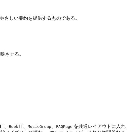
にやさしい要約を提供するものである。
反映させる。
、
、
、
を共通レイアウトに入れ
[]
Book[]
MusicGroup
FAQPage