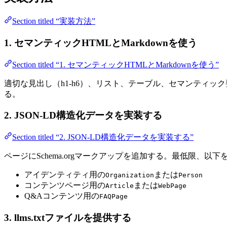
Section titled “実装方法”
1. セマンティックHTMLとMarkdownを使う
Section titled “1. セマンティックHTMLとMarkdownを使う”
適切な見出し（h1-h6）、リスト、テーブル、セマンティ
る。
2. JSON-LD構造化データを実装する
Section titled “2. JSON-LD構造化データを実装する”
ページにSchema.orgマークアップを追加する。最低限、以下
アイデンティティ用の
または
Organization
Person
コンテンツページ用の
または
Article
WebPage
Q&Aコンテンツ用の
FAQPage
3. llms.txtファイルを提供する