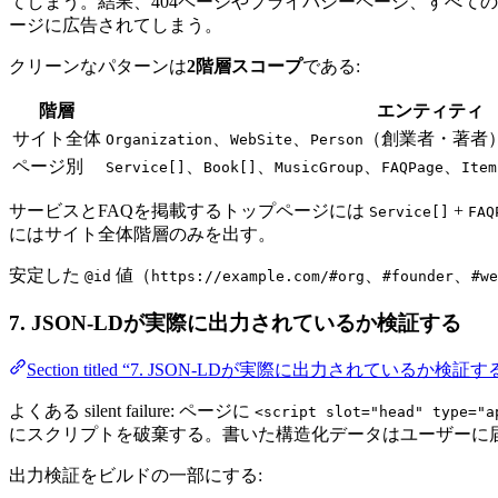
てしまう。結果、404ページやプライバシーページ、すべて
ージに広告されてしまう。
クリーンなパターンは
2階層スコープ
である:
階層
エンティティ
サイト全体
、
、
（創業者・著者
Organization
WebSite
Person
ページ別
、
、
、
、
Service[]
Book[]
MusicGroup
FAQPage
Item
サービスとFAQを掲載するトップページには
+
Service[]
FAQ
にはサイト全体階層のみを出す。
安定した
値（
、
、
@id
https://example.com/#org
#founder
#we
7. JSON-LDが実際に出力されているか検証する
Section titled “7. JSON-LDが実際に出力されているか検証す
よくある silent failure: ページに
<script slot="head" type="a
にスクリプトを破棄する。書いた構造化データはユーザーに届
出力検証をビルドの一部にする: