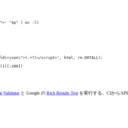
">
'
"
$p
"
|
wc
-l
)
ld\+json
\"
>(.+?)</script>', html, re.DOTALL):
(1)[:200])
 Validator
と Google の
Rich Results Test
を実行する。CIからAP