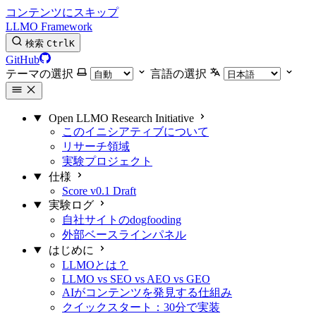
コンテンツにスキップ
LLMO Framework
検索
Ctrl
K
GitHub
テーマの選択
言語の選択
Open LLMO Research Initiative
このイニシアティブについて
リサーチ領域
実験プロジェクト
仕様
Score v0.1 Draft
実験ログ
自社サイトのdogfooding
外部ベースラインパネル
はじめに
LLMOとは？
LLMO vs SEO vs AEO vs GEO
AIがコンテンツを発見する仕組み
クイックスタート：30分で実装