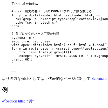
Terminal window
# dist 出力の各ページのJSON-LDブロック数を数える
for
p
in
dist/*/index.html
dist/index.html
; 
do
n
=
$(
grep
-oE
'
<script type="application/ld\+json
echo
"
$p
: 
$n
 block(s)
"
done
# 各ブロックがパース可能か検証
python3
-c
"
import re, json, sys
with open('dist/index.html') as f: html = f.read()
for m in re.finditer(r'<script type=
\"
application/
try: json.loads(m.group(1))
except: sys.exit('INVALID JSON-LD: ' + m.group
print('OK')
"
より強力な保証としては、代表的なページに対して
Schema.org
例
Section titled “例”