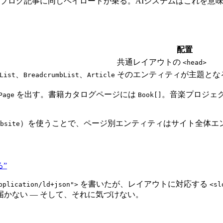
のブログ記事に同じペイロードが乗る。AIシステムはこれを意味
配置
）
共通レイアウトの
<head>
、
、
そのエンティティが主題とな
List
BreadcrumbList
Article
を出す。書籍カタログページには
。音楽プロジェ
Page
Book[]
）を使うことで、ページ別エンティティはサイト全体エ
bsite
る”
を書いたが、レイアウトに対応する
pplication/ld+json">
<sl
かない — そして、それに気づけない。