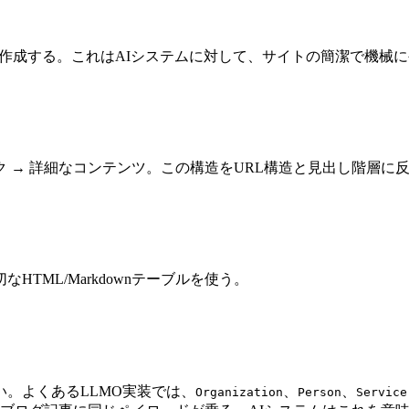
作成する。これはAIシステムに対して、サイトの簡潔で機械
ック → 詳細なコンテンツ。この構造をURL構造と見出し階層に
TML/Markdownテーブルを使う。
。よくあるLLMO実装では、
、
、
Organization
Person
Service