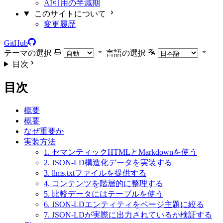
AI引用の半減期
このサイトについて
変更履歴
GitHub
テーマの選択
言語の選択
目次
目次
概要
概要
なぜ重要か
実装方法
1. セマンティックHTMLとMarkdownを使う
2. JSON-LD構造化データを実装する
3. llms.txtファイルを提供する
4. コンテンツを階層的に整理する
5. 比較データにはテーブルを使う
6. JSON-LDエンティティをページ主題に絞る
7. JSON-LDが実際に出力されているか検証する