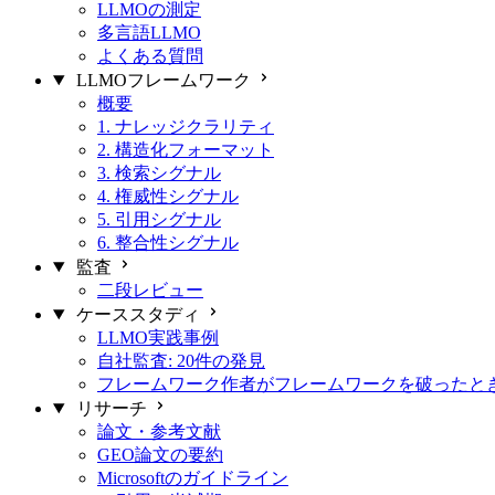
LLMOの測定
多言語LLMO
よくある質問
LLMOフレームワーク
概要
1. ナレッジクラリティ
2. 構造化フォーマット
3. 検索シグナル
4. 権威性シグナル
5. 引用シグナル
6. 整合性シグナル
監査
二段レビュー
ケーススタディ
LLMO実践事例
自社監査: 20件の発見
フレームワーク作者がフレームワークを破ったと
リサーチ
論文・参考文献
GEO論文の要約
Microsoftのガイドライン