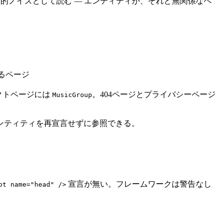
的ノイズとして読む — エンティティが、それと無関係なペ
るページ
クトページには
。404ページとプライバシーページ
MusicGroup
ンティティを再宣言せずに参照できる。
宣言が無い。フレームワークは警告なし
ot name="head" />