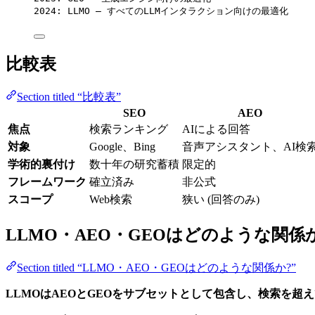
2024: LLMO — すべてのLLMインタラクション向けの最適化
比較表
Section titled “比較表”
SEO
AEO
焦点
検索ランキング
AIによる回答
対象
Google、Bing
音声アシスタント、AI検
学術的裏付け
数十年の研究蓄積
限定的
フレームワーク
確立済み
非公式
スコープ
Web検索
狭い (回答のみ)
LLMO・AEO・GEOはどのような関係
Section titled “LLMO・AEO・GEOはどのような関係か?”
LLMOはAEOとGEOをサブセットとして包含し、検索を超