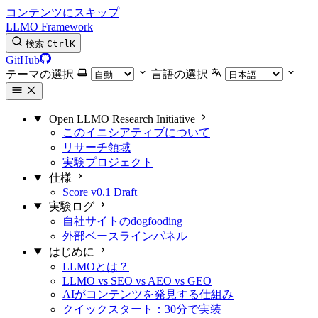
コンテンツにスキップ
LLMO Framework
検索
Ctrl
K
GitHub
テーマの選択
言語の選択
Open LLMO Research Initiative
このイニシアティブについて
リサーチ領域
実験プロジェクト
仕様
Score v0.1 Draft
実験ログ
自社サイトのdogfooding
外部ベースラインパネル
はじめに
LLMOとは？
LLMO vs SEO vs AEO vs GEO
AIがコンテンツを発見する仕組み
クイックスタート：30分で実装