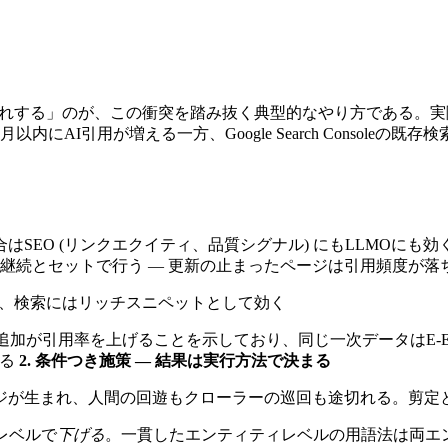
部入れする」のが、この衝突を踏み抜く典型的なやり方である。
I引用が増える一方、Google Search Consoleの既存検
合はSEO (リンクエクイティ、品質シグナル) にもLLMOに
継続とセットで行う — 更新の止まったページは引用頻度が落
すさ、検索にはリッチスニペットとして効く
追加が引用率を上げることを示しており、同じ一次データはE-E-A
いる
2. 条件つき施策 — 結果は実行方法で決まる
ージが生まれ、人間の回遊もクローラーの巡回も途切れる。剪定
レベルで
下げる
。一貫したエンティティレベルの用語法は両エ