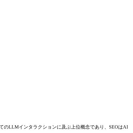
べてのLLMインタラクションに及ぶ上位概念であり、SEOはAI