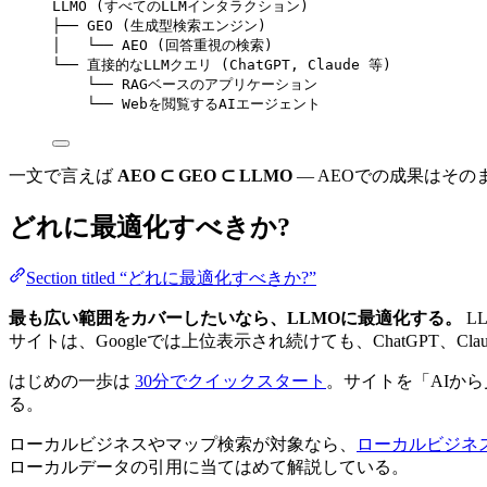
LLMO (すべてのLLMインタラクション)
├── GEO (生成型検索エンジン)
│   └── AEO (回答重視の検索)
└── 直接的なLLMクエリ (ChatGPT, Claude 等)
└── RAGベースのアプリケーション
└── Webを閲覧するAIエージェント
一文で言えば
AEO ⊂ GEO ⊂ LLMO
— AEOでの成果はその
どれに最適化すべきか?
Section titled “どれに最適化すべきか?”
最も広い範囲をカバーしたいなら、LLMOに最適化する。
L
サイトは、Googleでは上位表示され続けても、ChatGPT、C
はじめの一歩は
30分でクイックスタート
。サイトを「AIから
る。
ローカルビジネスやマップ検索が対象なら、
ローカルビジネス向け
ローカルデータの引用に当てはめて解説している。