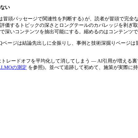
しない
検索は冒頭パッセージで関連性を判断する) が、読者が冒頭で完
評価するトピックの深さとロングテールのカバレッジを剥ぎ取
で深いコンテンツを抽出可能にする。縮めるのはコンテンツで
Qページは結論先出しに全振りし、事例と技術深掘りページは
ードオフを平均化して消してしまう — AI引用が増える裏で検索流入
LLMOの測定
を参照)。並べて追跡して初めて、施策が実際に