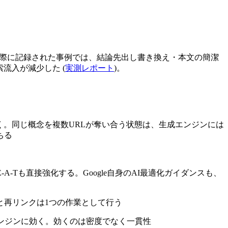
実際に記録された事例では、結論先出し書き換え・本文の簡潔
索流入が減少した (
実測レポート
)。
も効く。同じ概念を複数URLが奪い合う状態は、生成エンジンには
ちる
-Tも直接強化する。Google自身のAI最適化ガイダンスも、
と再リンクは1つの作業として行う
ンジンに効く。効くのは密度でなく一貫性