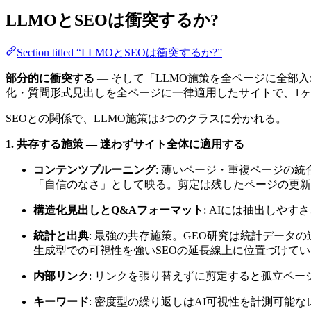
LLMOとSEOは衝突するか?
Section titled “LLMOとSEOは衝突するか?”
部分的に衝突する
— そして「LLMO施策を全ページに全
化・質問形式見出しを全ページに一律適用したサイトで、1ヶ月以内にA
SEOとの関係で、LLMO施策は3つのクラスに分かれる。
1. 共存する施策 — 迷わずサイト全体に適用する
コンテンツプルーニング
: 薄いページ・重複ページの統
「自信のなさ」として映る。剪定は残したページの更新
構造化見出しとQ&Aフォーマット
: AIには抽出しや
統計と出典
: 最強の共存施策。GEO研究は統計データの
生成型での可視性を強いSEOの延長線上に位置づけて
内部リンク
: リンクを張り替えずに剪定すると孤立ペ
キーワード
: 密度型の繰り返しはAI可視性を計測可能な