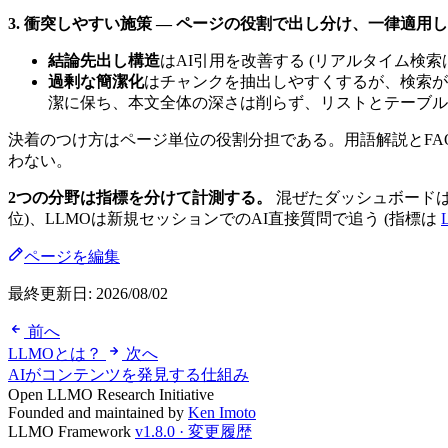
3. 衝突しやすい施策 — ページの役割で出し分け、一律適用
結論先出し構造
はAI引用を改善する (リアルタイム
過剰な簡潔化
はチャンクを抽出しやすくするが、検索が
潔に保ち、本文全体の深さは削らず、リストとテーブル
決着のつけ方はページ単位の役割分担である。用語解説とFA
わない。
2つの分野は指標を分けて計測する。
混ぜたダッシュボードはトレ
位)、LLMOは新規セッションでのAI直接質問で追う (指標は
ページを編集
最終更新日:
2026/08/02
前へ
LLMOとは？
次へ
AIがコンテンツを発見する仕組み
Open LLMO Research Initiative
Founded and maintained by
Ken Imoto
LLMO Framework
v1.8.0 · 変更履歴