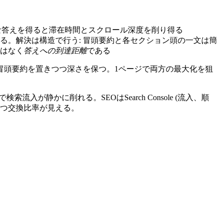
全な答えを得ると滞在時間とスクロール深度を削り得る
る。解決は構造で行う: 冒頭要約と各セクション頭の一文は簡
はなく
答えへの到達距離
である
冒頭要約を置きつつ深さを保つ。1ページで両方の最大化を狙
が静かに削れる。SEOはSearch Console (流入、順
持つ交換比率が見える。