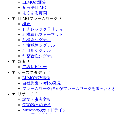
LLMOの測定
多言語LLMO
よくある質問
LLMOフレームワーク
概要
1. ナレッジクラリティ
2. 構造化フォーマット
3. 検索シグナル
4. 権威性シグナル
5. 引用シグナル
6. 整合性シグナル
監査
二段レビュー
ケーススタディ
LLMO実践事例
自社監査: 20件の発見
フレームワーク作者がフレームワークを破ったと
リサーチ
論文・参考文献
GEO論文の要約
Microsoftのガイドライン