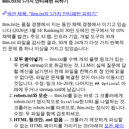
llms.txt의 5가지 안티패턴 피하기
섹션 제목: “llms.txt의 5가지 안티패턴 피하기”
llms.txt는 품질 경쟁에서 지는 동안 채택 경쟁에서 이기고 있습
니다 (2026년 3월 SE Ranking의 30만 도메인 연구에서 약 10%
채택률 발견). 주요 AI 랩, 인프라 기업, 개발 도구의 30개
llms.txt 파일을 감사한 결과, 30개 중 24개가 다섯 가지 반복적
인 문제 중 하나 이상을 가지고 있었습니다:
모두 쏟아넣기
— llms.txt를 수백 개의 플랫 링크가 있는
두 번째 sitemap으로 취급하는 것. LLM이 실제 질문에 답
할 예산을 남기면서 전체 파일을 컨텍스트 창 안에 읽을
수 없다면, 파일은 문제를 해결한 것이 아니라 이동시킨
것입니다. 수정: 링크 10~20개; 나머지는
아
## Optional
래에 두거나 sitemap.xml에 남깁니다.
robots.txt와 모순
— llms.txt를 읽는 바로 그 크롤러에게
robots.txt가 명시적으로
한 URL을 나열하는 것.
Disallow
크롤러는 robots.txt를 따르므로, llms.txt는 장식이 됩니다.
수정: 두 파일을 함께 검토하세요.
HTML 링크만, .md 없음
— 크롤러가 깨끗하게 파싱할
수 없는 HTML 페이지를 가리키는 것(아래의
모든 페이