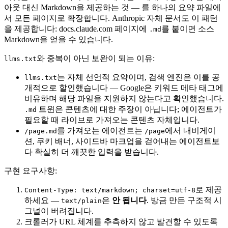
아웃 대신 Markdown을 제공하는 것 — 를 하나의 요약 파일에
서 모든 페이지로 확장합니다. Anthropic 자체 문서도 이 패턴
을 제공합니다: docs.claude.com 페이지에
를 붙이면 소스
.md
Markdown을 얻을 수 있습니다.
와 중복이 아닌 보완이 되는 이유:
llms.txt
는 자체 선언적 요약이며, 검색 엔진은 이를 공
llms.txt
개적으로 할인했습니다 — Google은 키워드 메타 태그에
비유하며 해당 파일을 지원하지 않는다고 확인했습니다.
트윈은 콘텐츠에 대한 주장이 아닙니다; 에이전트가
.md
필요할 때 라이브로 가져오는 콘텐츠 자체입니다.
를 가져오는 에이전트는
에서 내비게이
/page.md
/page
션, 쿠키 배너, 사이드바 마크업을 걷어내는 에이전트보
다 확실히 더 깨끗한 입력을 받습니다.
구현 요구사항:
로 제공
Content-Type: text/markdown; charset=utf-8
하세요 —
은
안 됩니다
. 방금 만든 구조적 시
text/plain
그널이 버려집니다.
크롤러가 URL 체계를 추측하지 않고 발견할 수 있도록