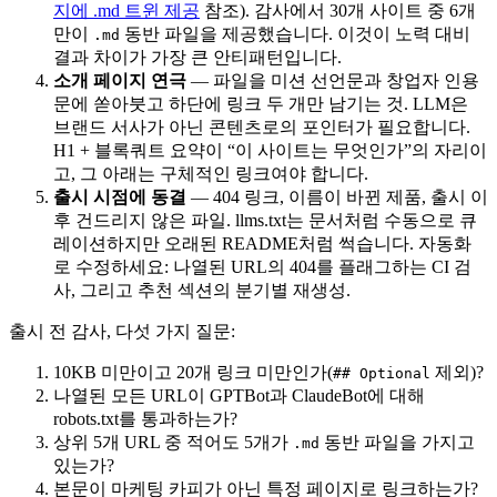
지에 .md 트윈 제공
참조). 감사에서 30개 사이트 중 6개
만이
동반 파일을 제공했습니다. 이것이 노력 대비
.md
결과 차이가 가장 큰 안티패턴입니다.
소개 페이지 연극
— 파일을 미션 선언문과 창업자 인용
문에 쏟아붓고 하단에 링크 두 개만 남기는 것. LLM은
브랜드 서사가 아닌 콘텐츠로의 포인터가 필요합니다.
H1 + 블록쿼트 요약이 “이 사이트는 무엇인가”의 자리이
고, 그 아래는 구체적인 링크여야 합니다.
출시 시점에 동결
— 404 링크, 이름이 바뀐 제품, 출시 이
후 건드리지 않은 파일. llms.txt는 문서처럼 수동으로 큐
레이션하지만 오래된 README처럼 썩습니다. 자동화
로 수정하세요: 나열된 URL의 404를 플래그하는 CI 검
사, 그리고 추천 섹션의 분기별 재생성.
출시 전 감사, 다섯 가지 질문:
10KB 미만이고 20개 링크 미만인가(
제외)?
## Optional
나열된 모든 URL이 GPTBot과 ClaudeBot에 대해
robots.txt를 통과하는가?
상위 5개 URL 중 적어도 5개가
동반 파일을 가지고
.md
있는가?
본문이 마케팅 카피가 아닌 특정 페이지로 링크하는가?