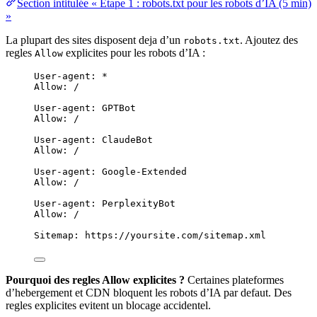
Section intitulée « Etape 1 : robots.txt pour les robots d’IA (5 min)
»
La plupart des sites disposent deja d’un
. Ajoutez des
robots.txt
regles
explicites pour les robots d’IA :
Allow
User-agent: *
Allow: /
User-agent: GPTBot
Allow: /
User-agent: ClaudeBot
Allow: /
User-agent: Google-Extended
Allow: /
User-agent: PerplexityBot
Allow: /
Sitemap: https://yoursite.com/sitemap.xml
Pourquoi des regles Allow explicites ?
Certaines plateformes
d’hebergement et CDN bloquent les robots d’IA par defaut. Des
regles explicites evitent un blocage accidentel.