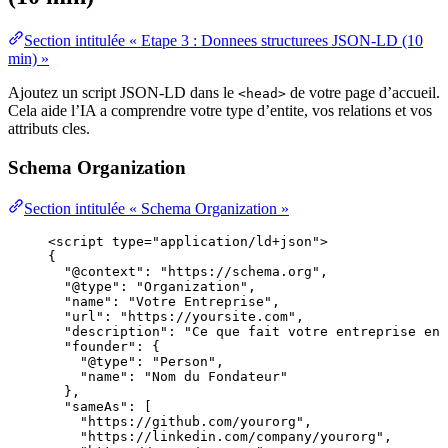
Section intitulée « Etape 3 : Donnees structurees JSON-LD (10
min) »
Ajoutez un script JSON-LD dans le
de votre page d’accueil.
<head>
Cela aide l’IA a comprendre votre type d’entite, vos relations et vos
attributs cles.
Schema Organization
Section intitulée « Schema Organization »
<
script
type
=
"
application/ld+json
"
>
{
"@context": "https://schema.org",
"@type": "Organization",
"name": "Votre Entreprise",
"url": "https://yoursite.com",
"description": "Ce que fait votre entreprise en 
"founder": {
"@type": "Person",
"name": "Nom du Fondateur"
},
"sameAs": [
"https://github.com/yourorg",
"https://linkedin.com/company/yourorg",