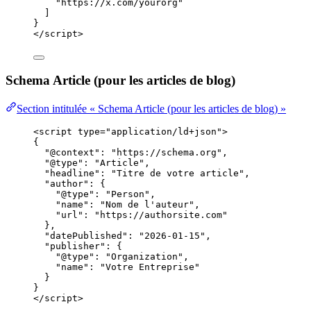
"https://x.com/yourorg"
]
}
</
script
>
Schema Article (pour les articles de blog)
Section intitulée « Schema Article (pour les articles de blog) »
<
script
type
=
"
application/ld+json
"
>
{
"@context": "https://schema.org",
"@type": "Article",
"headline": "Titre de votre article",
"author": {
"@type": "Person",
"name": "Nom de l'auteur",
"url": "https://authorsite.com"
},
"datePublished": "2026-01-15",
"publisher": {
"@type": "Organization",
"name": "Votre Entreprise"
}
}
</
script
>