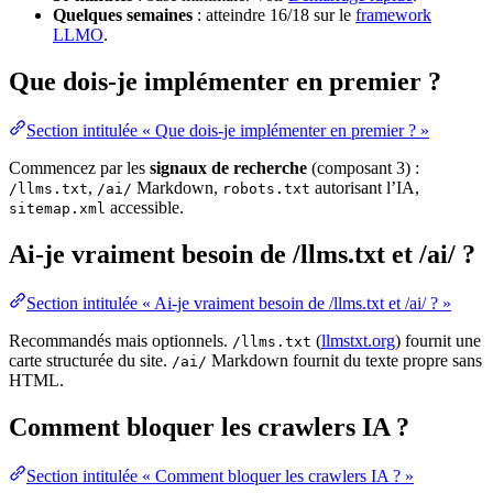
Quelques semaines
: atteindre 16/18 sur le
framework
LLMO
.
Que dois-je implémenter en premier ?
Section intitulée « Que dois-je implémenter en premier ? »
Commencez par les
signaux de recherche
(composant 3) :
,
Markdown,
autorisant l’IA,
/llms.txt
/ai/
robots.txt
accessible.
sitemap.xml
Ai-je vraiment besoin de /llms.txt et /ai/ ?
Section intitulée « Ai-je vraiment besoin de /llms.txt et /ai/ ? »
Recommandés mais optionnels.
(
llmstxt.org
) fournit une
/llms.txt
carte structurée du site.
Markdown fournit du texte propre sans
/ai/
HTML.
Comment bloquer les crawlers IA ?
Section intitulée « Comment bloquer les crawlers IA ? »