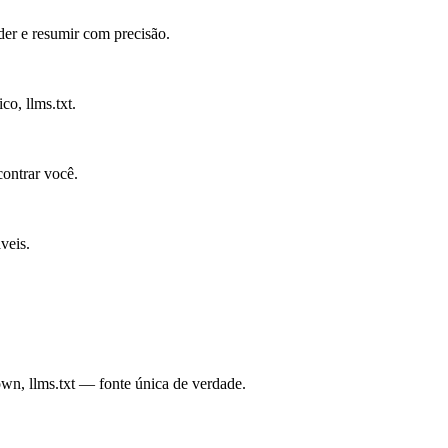
er e resumir com precisão.
o, llms.txt.
contrar você.
veis.
.
, llms.txt — fonte única de verdade.