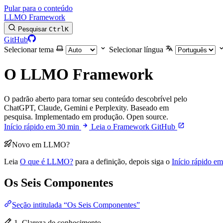
Pular para o conteúdo
LLMO Framework
Pesquisar
Ctrl
K
GitHub
Selecionar tema
Selecionar língua
O LLMO Framework
O padrão aberto para tornar seu conteúdo descobrível pelo
ChatGPT, Claude, Gemini e Perplexity. Baseado em
pesquisa. Implementado em produção. Open source.
Início rápido em 30 min
Leia o Framework
GitHub
Novo em LLMO?
Leia
O que é LLMO?
para a definição, depois siga o
Início rápido e
Os Seis Componentes
Seção intitulada “Os Seis Componentes”
1. Clareza de conhecimento