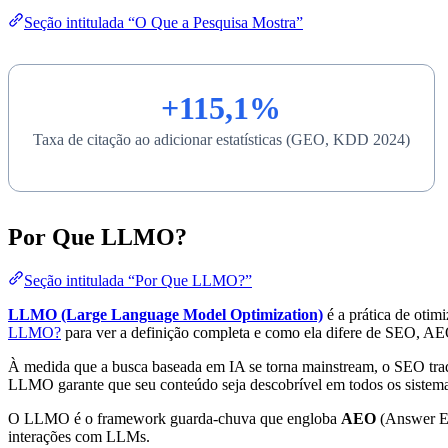
Seção intitulada “O Que a Pesquisa Mostra”
+115,1%
Taxa de citação ao adicionar estatísticas (GEO, KDD 2024)
Por Que LLMO?
Seção intitulada “Por Que LLMO?”
LLMO (Large Language Model Optimization)
é a prática de otim
LLMO?
para ver a definição completa e como ela difere de SEO, 
À medida que a busca baseada em IA se torna mainstream, o SEO trad
LLMO garante que seu conteúdo seja descobrível em todos os sistema
O LLMO é o framework guarda-chuva que engloba
AEO
(Answer En
interações com LLMs.